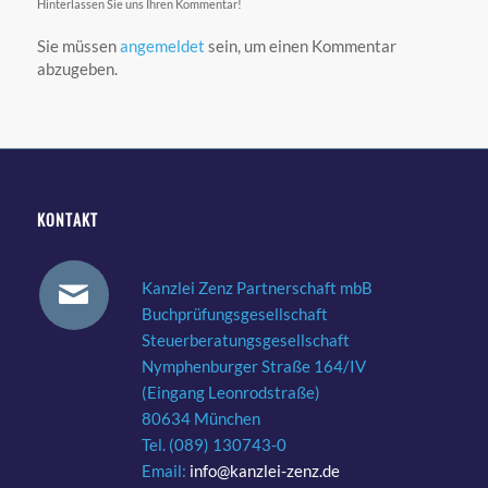
Hinterlassen Sie uns Ihren Kommentar!
Sie müssen
angemeldet
sein, um einen Kommentar
abzugeben.
KONTAKT
Kanzlei Zenz Partnerschaft mbB
Buchprüfungsgesellschaft
Steuerberatungsgesellschaft
Nymphenburger Straße 164/IV
(Eingang Leonrodstraße)
80634 München
Tel. (089) 130743-0
Email:
info@kanzlei-zenz.de