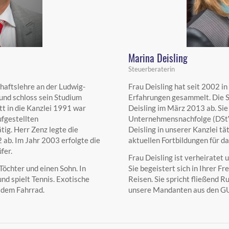
Marina Deisling
Steuerberaterin
haftslehre an der Ludwig-
Frau Deisling hat seit 2002 i
nd schloss sein Studium
Erfahrungen gesammelt. Die S
tt in die Kanzlei 1991 war
Deisling im März 2013 ab. Sie 
ufgestellten
Unternehmensnachfolge (DStV e
tig. Herr Zenz legte die
Deisling in unserer Kanzlei tä
ab. Im Jahr 2003 erfolgte die
aktuellen Fortbildungen für da
fer.
Frau Deisling ist verheiratet 
 Töchter und einen Sohn. In
Sie begeistert sich in Ihrer F
nd spielt Tennis. Exotische
Reisen. Sie spricht fließend R
 dem Fahrrad.
unsere Mandanten aus den G