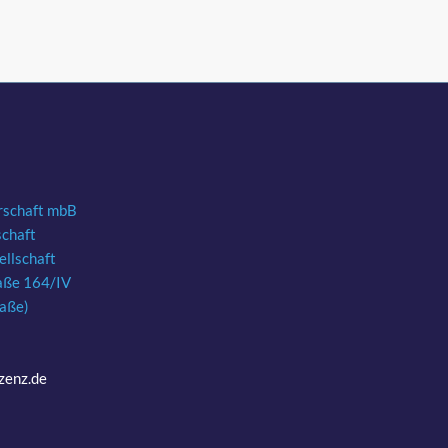
rschaft mbB
schaft
llschaft
aße 164/IV
raße)
zenz.de