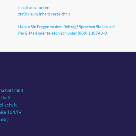
Inhalt ausdrucken
zurück zum Inhaltsverzeichnis
Haben Sie Fragen zu dem Beitrag? Sprechen Sie uns an!
Per
E-Mail
oder telefonisch unter (089) 130743-0
rschaft mbB
schaft
llschaft
aße 164/IV
raße)