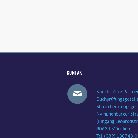
KONTAKT
Kanzlei Zenz Partne
Buchprüfungsgesell
Steuerberatungsgese
Nymphenburger Str
(Eingang Leonrodst
80634 München
Tel. (089) 130743-0