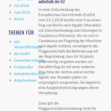
außerhalb der EU
Juli 2026
In einer Entscheidung des
Juni 2026
Europäischen Gerichtshofs (EuGH)
Archiv
vom 31.5.2018 buchte eine Frau einen
Flug von Berlin nach Agadir (Marokko)
mit Zwischenlandung und Umsteigen in
THEMEN FÜR
Casablanca (Marokko). Als sie sich in
Casablanca am Flugsteig der Maschine
alle
nach Agadir einfand, verweigerte die
Steuerpflichtigen
Fluggesellschaft die Beförderung mit
die GmbH
der Begründung, dass ihr Sitzplatz
Gewerbetreibende
anderweitig vergeben worden sei.
Darufhin flog sie mit einer anderen
Freiberufler
Maschine der Airline und erreichte
Immobilienbesitzer
Agadir vier Stunden später als
Arbeitnehmer
ursprünglich vorgesehen. Sie begehrte
eine Ausgleichsleistung wegen dieser
Verspätung.
Zwar gilt die
Fluggastrechteverordnung nicht für