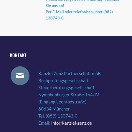
Sie uns an!
Per
E-Mail
oder telefonisch unter (089)
130743-0
KONTAKT
Kanzlei Zenz Partnerschaft mbB
Buchprüfungsgesellschaft
Steuerberatungsgesellschaft
Nymphenburger Straße 164/IV
(Eingang Leonrodstraße)
80634 München
Tel. (089) 130743-0
Email:
info@kanzlei-zenz.de